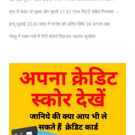
कार में सवार दो युवक और युवती 17.41 ग्राम चिट्टे सहित गिरफ्तार ।
इग्नू जुलाई 2026 सत्र में प्रवेश की अंतिम तिथि 16 अगस्त तक
रोहड़ू में पब्बर नदी में गिरी बोलेरो पिकअप, चालक सुरक्षित