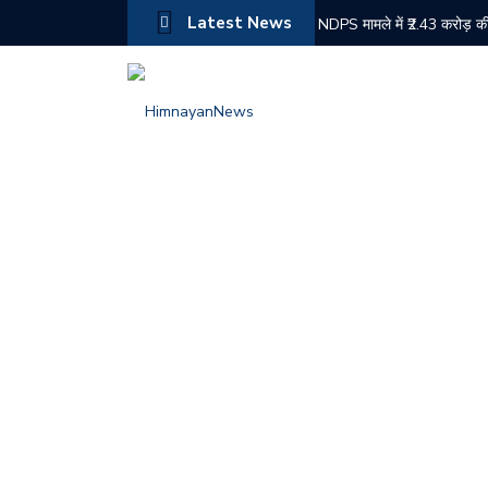
Latest News
NDPS मामले में ₹2.43 करोड़ की
बद्दी पुलिस की बड़ी कार्रवाई: दो
नरेश चौहान ने संभाला कांग्रेस 
औद्योगिक नगरी बीबीएन के किरपालप
चोरी के मामले में दोषी को 6 मा
चंबा में जिला स्तरीय स्वतंत्रता
हिमाचल में पहली बार ईशा ग्रामो
बद्दी पुलिस के PO सेल को सफल
शिमला में ट्रक की तकनीकी खरा
राजिंदर राणा का सुक्खू सरकार