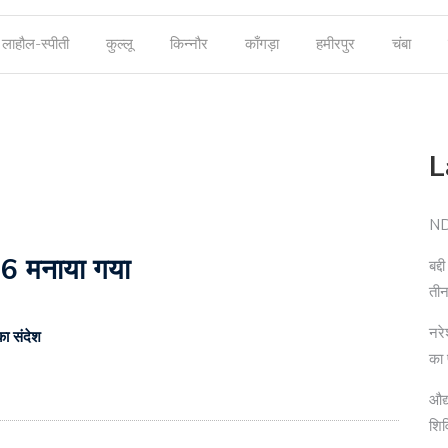
लाहौल-स्पीती
कुल्लू
किन्नौर
काँगड़ा
हमीरपुर
चंबा
L
NDP
6 मनाया गया
बद्
तीन
नरे
का संदेश
का
औद्
शि