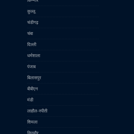
किन्नौर
कुल्लू
चंडीगढ़
चंबा
दिल्ली
धर्मशाला
पंजाब
बिलासपुर
बीबीएन
मंडी
लाहौल-स्पीती
शिमला
सिरमौर