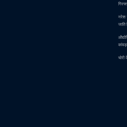
गिरफ्
नरेश 
जाति 
औद्यो
कांवड
चोरी 