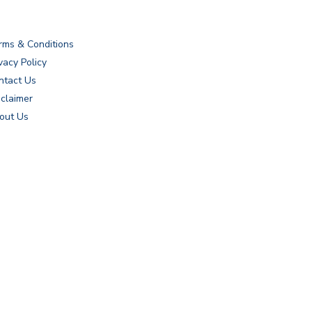
rms & Conditions
vacy Policy
ntact Us
sclaimer
out Us