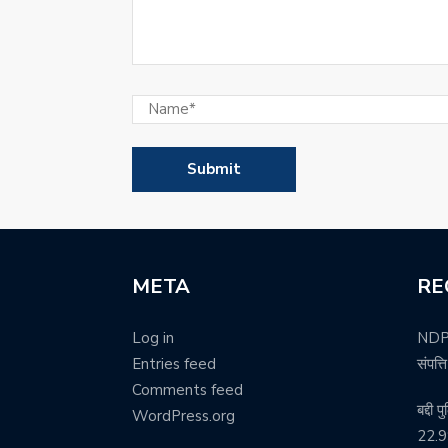
META
RE
Log in
NDPS 
Entries feed
संपत्
Comments feed
बद्दी 
WordPress.org
22.99