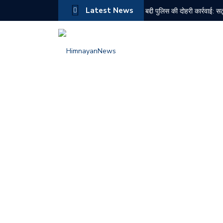
Latest News
बद्दी पुलिस की दोहरी कार्रवाई: 
रामशहर मंडल भाजपा की मासिक 
सोलन में राज्यपाल कवींद्र गुप्त
बद्दी में स्पा सेंटरों पर पुलिस की
सेलुस फार्मा पर प्रदूषण नियमों 
अंग्रेजों भारत छोड़ो आंदोलन की
दून में सियासी घमासान तेज, पूर
चंबा में दर्दनाक बस हादसा, 7 
एनडीपीएस मामले में नशा तस्कर