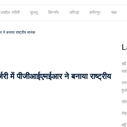
लाहौल-स्पीती
कुल्लू
किन्नौर
काँगड़ा
हमीरपुर
चंबा
ने बनाया राष्ट्रीय मानक
L
बद्
वाह
री में पीजीआईएमईआर ने बनाया राष्ट्रीय
राम
हु
सोल
रोह
बद्द