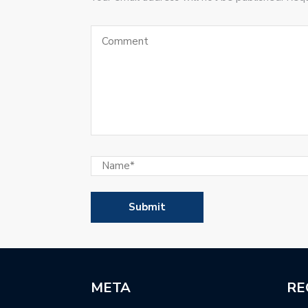
META
RE