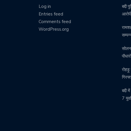
Log in
बद्दी 
Entries feed
आरोपी
Comments feed
रामश
WordPress.org
सम्पन
सोलन म
पौधा
रोहड़ू
गिरफ्
बद्दी 
7 युवत