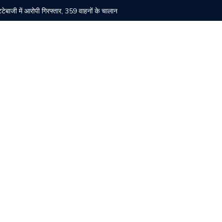
सट्टेबाजी में आरोपी गिरफ्तार, 359 वाहनों के चालान
बैठक सम्पन्न, संगठन मजबूती पर हुआ मंथन
ा ने किया पौधारोपण।
रोहड़ू में मंदिर चोरी मामले का आरोपी गिरफ्तार
 बड़ी कार्रवाई, 7 युवतियां रेस्क्यू, संचालकों पर केस दर्ज
के उल्लंघन के आरोप, जांच की मांग
 84वीं वर्षगांठ पर चांदनी चौक में ध्वजारोहण समारोह कल
्व विधायक पम्मी का पलटवार
की मौत, 11 घायल।
 को 2 वर्ष के कठोर कारावास की सजा