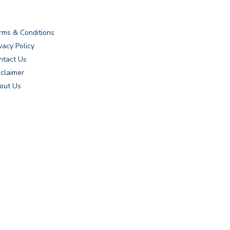
rms & Conditions
vacy Policy
ntact Us
sclaimer
out Us