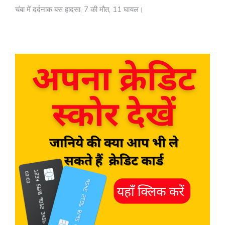
चंबा में दर्दनाक बस हादसा, 7 की मौत, 11 घायल।