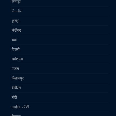
काँगड़ा
किन्नौर
कुल्लू
चंडीगढ़
चंबा
दिल्ली
धर्मशाला
पंजाब
बिलासपुर
बीबीएन
मंडी
लाहौल-स्पीती