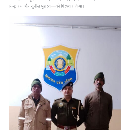
पिन्कू राम और सुनील पुहारता—को गिरफ्तार किया।