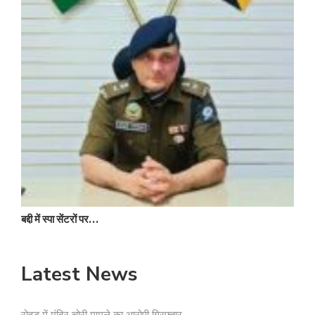
स
बद्दी में स्पा सेंटरों पर…
Latest News
रोहड़ू में मंदिर चोरी मामले का आरोपी गिरफ्तार