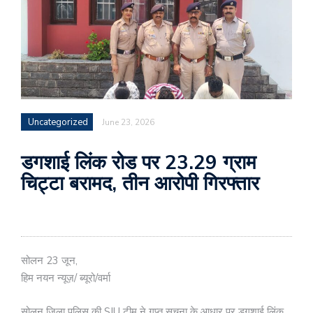
Uncategorized
June 23, 2026
डगशाई लिंक रोड पर 23.29 ग्राम
चिट्टा बरामद, तीन आरोपी गिरफ्तार
सोलन 23 जून,
हिम नयन न्यूज़/ ब्यूरो/वर्मा
सोलन जिला पुलिस की SIU टीम ने गुप्त सूचना के आधार पर डगशाई लिंक