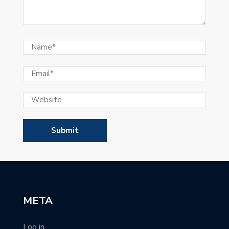
META
Log in