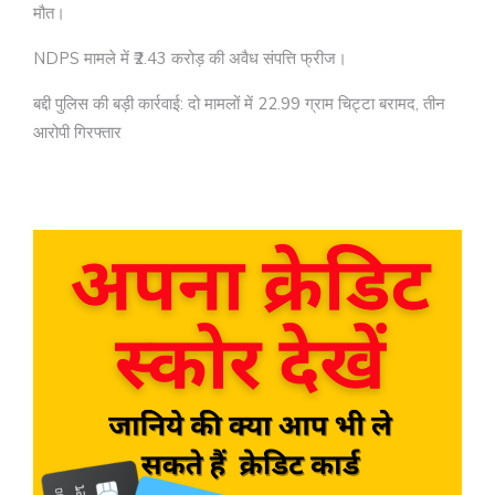
मौत।
NDPS मामले में ₹2.43 करोड़ की अवैध संपत्ति फ्रीज।
बद्दी पुलिस की बड़ी कार्रवाई: दो मामलों में 22.99 ग्राम चिट्टा बरामद, तीन
आरोपी गिरफ्तार