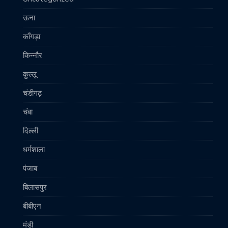
ऊना
काँगड़ा
किन्नौर
कुल्लू
चंडीगढ़
चंबा
दिल्ली
धर्मशाला
पंजाब
बिलासपुर
बीबीएन
मंडी