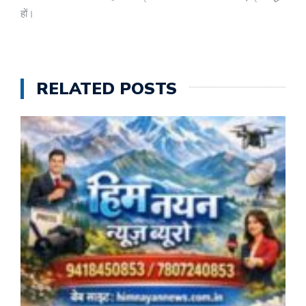
हों।
RELATED POSTS
क