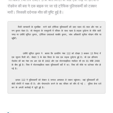
रोडवेज की बस ने एक बाइक पर जा रहे ट्रैफिक पुलिसकर्मी को टक्कर
मारी। जिसकी दर्दनाक मौत की पुष्टि हुई है।
     मिली जानकारी के मुताबिक  मरने वाले ट्रैफिक पुलिसकर्मी की उम्र महज 45 साल और नाम अ
रुण कुमार मेहरा है। जो पंचकूला के रायपुरानी में परिवार के साथ रहता है।सड़क दुर्घटना के मौके वाली 
जगह पर एसीपी सुरिंदर कुमार, ट्रैफिक एसएचओ सतबीर कुमार, जांच अधिकारी सुनीता चोखन मौके पर 
पहुँचीं।

         एसीपी सुरिंदर कुमार ने  बताया कि डायलिंग नंबर 112 को दोपहर 3 बजकर 13 मिनट में 
एक सूचना मिली थी। सेक्टर 5 के बेला विस्टा के पास एक सड़क दुर्घटना हुई है। जो एक हरियाणा 
रोडवेज की बस नंबर एच आर 68 बी 1662 और एक मोटरसाइकिल स्पलेंडर सी एच 01 सीबी 2480 
के बीच हुई है। जिस में मोटरसाइकिल सवार पुलिसकर्मी वर्दी में था। जिस की मौके पर दर्दनाक मौत हो 
गई है।

   डायल 112 ने पुलिसकर्मी को सेक्टर 6 जनरल अस्पताल ले जाकर पहुंचाया। जहां पुलिसकर्मी की 
बॉडी मोर्चरी में रखवा दी है। और पोस्टमार्टम करने के बाद परिवार को सौंप दी गई ।  पुलिस केस दर्ज 
कर के अगली कार्रवाई में जुटी हुई है।