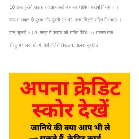
10 साल पुराने सड़क हादसा मामले में फरार घोषित आरोपी गिरफ्तार ।
कार में सवार दो युवक और युवती 17.41 ग्राम चिट्टे सहित गिरफ्तार ।
इग्नू जुलाई 2026 सत्र में प्रवेश की अंतिम तिथि 16 अगस्त तक
रोहड़ू में पब्बर नदी में गिरी बोलेरो पिकअप, चालक सुरक्षित