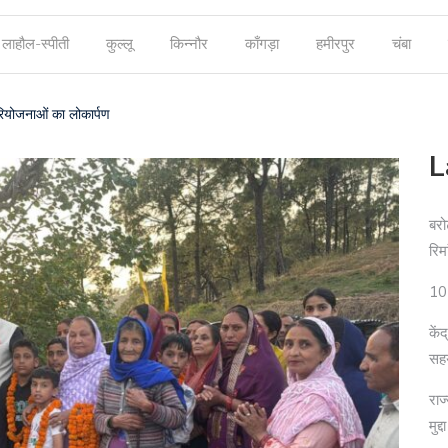
लाहौल-स्पीती
कुल्लू
किन्नौर
काँगड़ा
हमीरपुर
चंबा
परियोजनाओं का लोकार्पण
L
बरो
रिम
10 
कें
सह
राज
मुद्