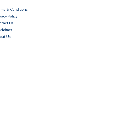
rms & Conditions
vacy Policy
ntact Us
sclaimer
out Us